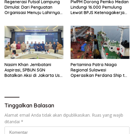
Regenerasi Futsal Lampung
PWPM Dorong Pemko Medan
Dimulai: Dari Penguatan
Lindungi 16.000 Pemulung
Organisasi Menuju Lahirnya
Lewat BPJS Ketenagakerjaan
Atlet Profesional –
– BeritaNasional.ID
BeritaNasional.ID
Nasim Khan Jembatani
Pertamina Patra Niaga
Aspirasi, SPBUN SGN
Regional Sulawesi
Batalkan Aksi di Jakarta Usai
Operasikan Perdana Ship to
Ada Kesepakatan –
Ship Kolonodale, Perkuat
BeritaNasional.ID
Distribusi B50 di Kawasan
Timur Sulawesi –
BeritaNasional.ID
Tinggalkan Balasan
Alamat email Anda tidak akan dipublikasikan.
Ruas yang wajib
ditandai
*