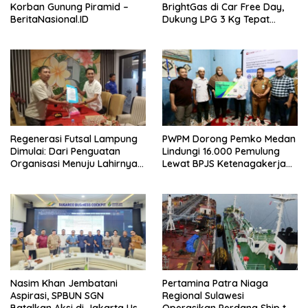
Korban Gunung Piramid –
BrightGas di Car Free Day,
BeritaNasional.ID
Dukung LPG 3 Kg Tepat
Sasaran – BeritaNasional.ID
Regenerasi Futsal Lampung
PWPM Dorong Pemko Medan
Dimulai: Dari Penguatan
Lindungi 16.000 Pemulung
Organisasi Menuju Lahirnya
Lewat BPJS Ketenagakerjaan
Atlet Profesional –
– BeritaNasional.ID
BeritaNasional.ID
Nasim Khan Jembatani
Pertamina Patra Niaga
Aspirasi, SPBUN SGN
Regional Sulawesi