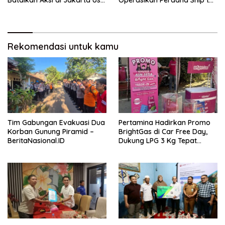
Batalkan Aksi di Jakarta Usai
Operasikan Perdana Ship to
Ada Kesepakatan –
Ship Kolonodale, Perkuat
BeritaNasional.ID
Distribusi B50 di Kawasan
Timur Sulawesi –
BeritaNasional.ID
Rekomendasi untuk kamu
Tim Gabungan Evakuasi Dua
Pertamina Hadirkan Promo
Korban Gunung Piramid –
BrightGas di Car Free Day,
BeritaNasional.ID
Dukung LPG 3 Kg Tepat
Sasaran – BeritaNasional.ID