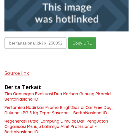
Copy URL
Source link
Berita Terkait
Tim Gabungan Evakuasi Dua Korban Gunung Piramid –
BeritaNasional.ID
Pertamina Hadirkan Promo BrightGas di Car Free Day,
Dukung LPG 3 Kg Tepat Sasaran – BeritaNasional.ID
Regenerasi Futsal Lampung Dimulai: Dari Penguatan
Organisasi Menuju Lahirnya Atlet Profesional –
BeritaNasional.ID