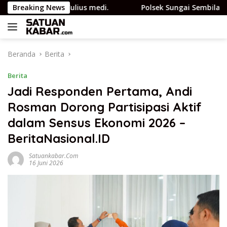
Langsung
hat JMSI Yulius medi.
Breaking News
Polsek Sungai Sembilan Ungkap
ke
konten
Beranda
Berita
Berita
Jadi Responden Pertama, Andi
Rosman Dorong Partisipasi Aktif
dalam Sensus Ekonomi 2026 –
BeritaNasional.ID
Satuankabar.com
16 Juni 2026