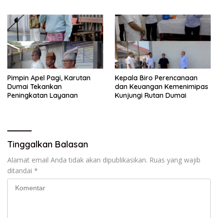
Ketahanan Pangan Dengan
Pengecekan Ketahanan
Memantau Penanaman
Pangan
Jagung Pipil
Pimpin Apel Pagi, Karutan
Kepala Biro Perencanaan
Dumai Tekankan
dan Keuangan Kemenimipas
Peningkatan Layanan
Kunjungi Rutan Dumai
Tinggalkan Balasan
Alamat email Anda tidak akan dipublikasikan.
Ruas yang wajib
ditandai
*