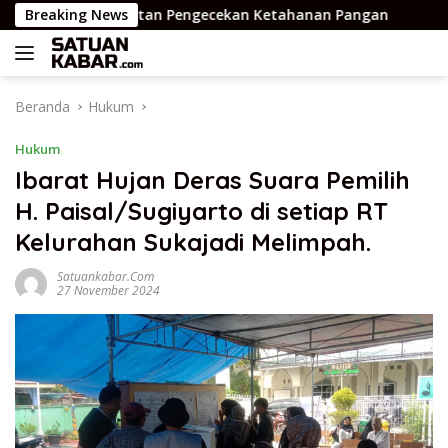
Langsung
kan Kegiatan Pengecekan Ketahanan Pangan
Breaking News
Tim Gabu
ke
konten
Beranda
Hukum
Hukum
Ibarat Hujan Deras Suara Pemilih
H. Paisal/Sugiyarto di setiap RT
Kelurahan Sukajadi Melimpah.
Satuankabar.com
27 November 2024