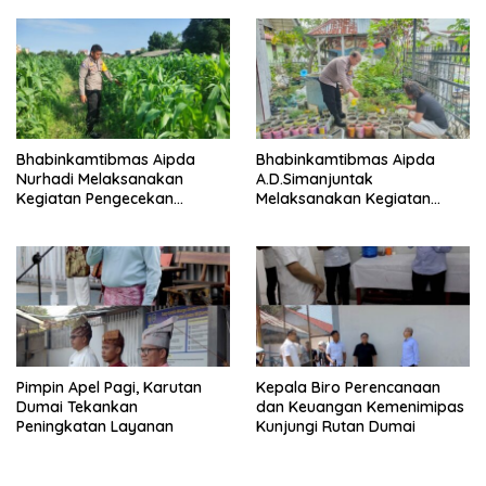
Pangan
Bhabinkamtibmas Aipda
Bhabinkamtibmas Aipda
Nurhadi Melaksanakan
A.D.Simanjuntak
Kegiatan Pengecekan
Melaksanakan Kegiatan
Ketahanan Pangan Dengan
Pengecekan Ketahanan
Memantau Penanaman
Pangan
Jagung Pipil
Pimpin Apel Pagi, Karutan
Kepala Biro Perencanaan
Dumai Tekankan
dan Keuangan Kemenimipas
Peningkatan Layanan
Kunjungi Rutan Dumai