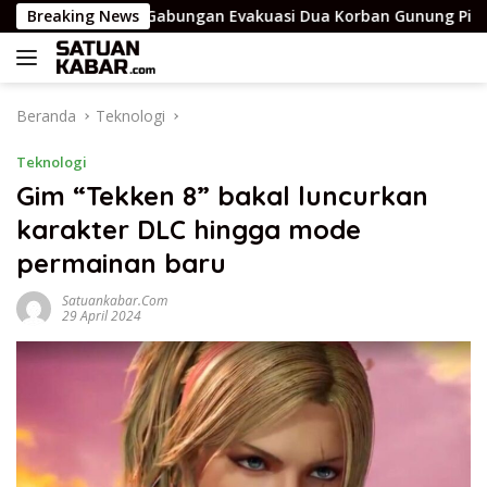
Langsung
Breaking News
Tim Gabungan Evakuasi Dua Korban Gunung Piramid – Be
ke
konten
Beranda
Teknologi
Teknologi
Gim “Tekken 8” bakal luncurkan
karakter DLC hingga mode
permainan baru
Satuankabar.com
29 April 2024