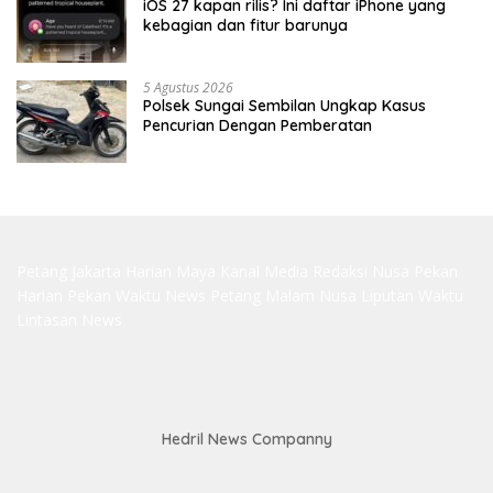
iOS 27 kapan rilis? Ini daftar iPhone yang
kebagian dan fitur barunya
5 Agustus 2026
Polsek Sungai Sembilan Ungkap Kasus
Pencurian Dengan Pemberatan
Petang Jakarta
Harian Maya
Kanal Media
Redaksi Nusa
Pekan
Harian
Pekan Waktu
News Petang
Malam Nusa
Liputan Waktu
Lintasan News
Hedril News Companny