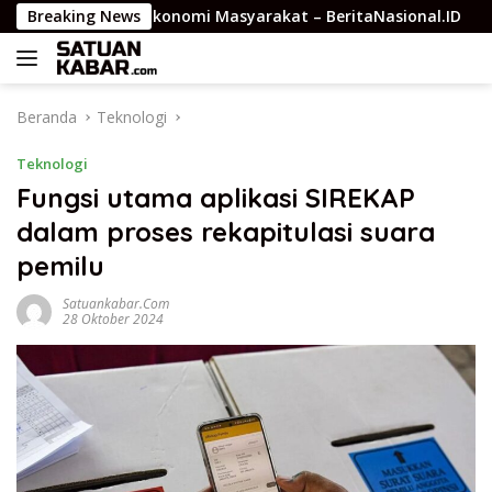
Langsung
 Kekuatan Ekonomi Masyarakat – BeritaNasional.ID
Breaking News
JMSI
ke
konten
Beranda
Teknologi
Teknologi
Fungsi utama aplikasi SIREKAP
dalam proses rekapitulasi suara
pemilu
Satuankabar.com
28 Oktober 2024