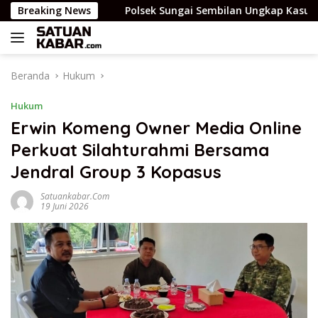
Langsung
medi.
Breaking News
Polsek Sungai Sembilan Ungkap Kasus Dugaan Pe
ke
konten
Beranda
Hukum
Hukum
Erwin Komeng Owner Media Online
Perkuat Silahturahmi Bersama
Jendral Group 3 Kopasus
Satuankabar.com
19 Juni 2026