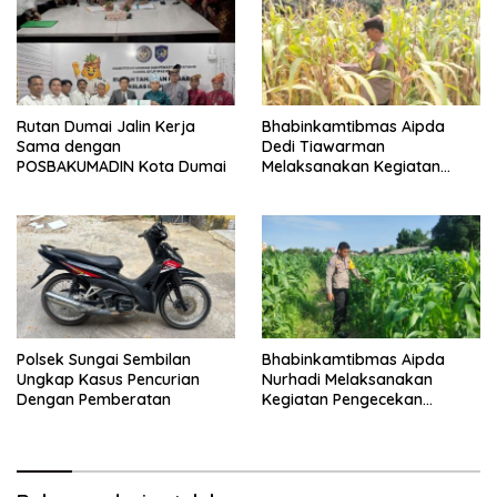
Rutan Dumai Jalin Kerja
Bhabinkamtibmas Aipda
Sama dengan
Dedi Tiawarman
POSBAKUMADIN Kota Dumai
Melaksanakan Kegiatan
Pengecekan Ketahanan
Pangan
Polsek Sungai Sembilan
Bhabinkamtibmas Aipda
Ungkap Kasus Pencurian
Nurhadi Melaksanakan
Dengan Pemberatan
Kegiatan Pengecekan
Ketahanan Pangan Dengan
Memantau Penanaman
Jagung Pipil