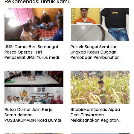
Rekomendasi untuk kamu
JMSI Dumai Beri Semangat
Polsek Sungai Sembilan
Pasca Operasi Istri
Ungkap Kasus Dugaan
Penasehat JMSI Yulius medi.
Percobaan Pembunuhan
Berencana, Seorang Pria
Berhasil Diamankan
Rutan Dumai Jalin Kerja
Bhabinkamtibmas Aipda
Sama dengan
Dedi Tiawarman
POSBAKUMADIN Kota Dumai
Melaksanakan Kegiatan
Pengecekan Ketahanan
Pangan