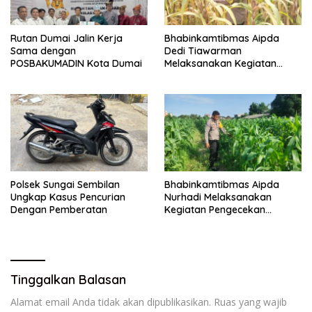
Rutan Dumai Jalin Kerja
Bhabinkamtibmas Aipda
Sama dengan
Dedi Tiawarman
POSBAKUMADIN Kota Dumai
Melaksanakan Kegiatan
Pengecekan Ketahanan
Pangan
Polsek Sungai Sembilan
Bhabinkamtibmas Aipda
Ungkap Kasus Pencurian
Nurhadi Melaksanakan
Dengan Pemberatan
Kegiatan Pengecekan
Ketahanan Pangan Dengan
Memantau Penanaman
Jagung Pipil
Tinggalkan Balasan
Alamat email Anda tidak akan dipublikasikan.
Ruas yang wajib