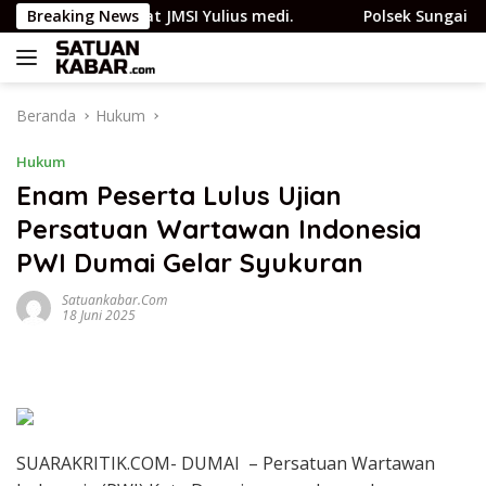
Langsung
tri Penasehat JMSI Yulius medi.
Breaking News
Polsek Sungai Sembila
ke
konten
Beranda
Hukum
Hukum
Enam Peserta Lulus Ujian
Persatuan Wartawan Indonesia
PWI Dumai Gelar Syukuran
Satuankabar.com
18 Juni 2025
SUARAKRITIK.COM- DUMAI – Persatuan Wartawan