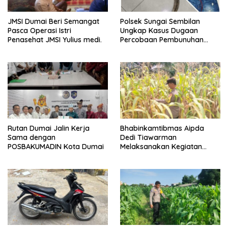
JMSI Dumai Beri Semangat
Polsek Sungai Sembilan
Pasca Operasi Istri
Ungkap Kasus Dugaan
Penasehat JMSI Yulius medi.
Percobaan Pembunuhan
Berencana, Seorang Pria
Berhasil Diamankan
Rutan Dumai Jalin Kerja
Bhabinkamtibmas Aipda
Sama dengan
Dedi Tiawarman
POSBAKUMADIN Kota Dumai
Melaksanakan Kegiatan
Pengecekan Ketahanan
Pangan