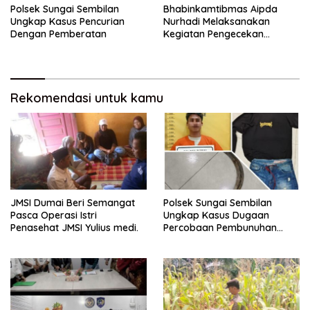
Polsek Sungai Sembilan
Bhabinkamtibmas Aipda
Ungkap Kasus Pencurian
Nurhadi Melaksanakan
Dengan Pemberatan
Kegiatan Pengecekan
Ketahanan Pangan Dengan
Memantau Penanaman
Jagung Pipil
Rekomendasi untuk kamu
JMSI Dumai Beri Semangat
Polsek Sungai Sembilan
Pasca Operasi Istri
Ungkap Kasus Dugaan
Penasehat JMSI Yulius medi.
Percobaan Pembunuhan
Berencana, Seorang Pria
Berhasil Diamankan