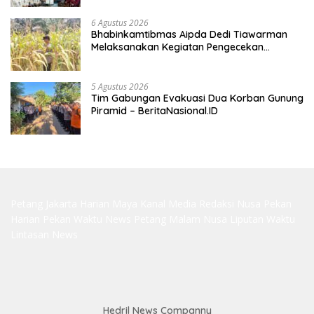
6 Agustus 2026
Bhabinkamtibmas Aipda Dedi Tiawarman
Melaksanakan Kegiatan Pengecekan
Ketahanan Pangan
5 Agustus 2026
Tim Gabungan Evakuasi Dua Korban Gunung
Piramid – BeritaNasional.ID
Petang Jakarta
Harian Maya
Kanal Media
Redaksi Nusa
Pekan
Harian
Pekan Waktu
News Petang
Malam Nusa
Liputan Waktu
Lintasan News
Hedril News Companny