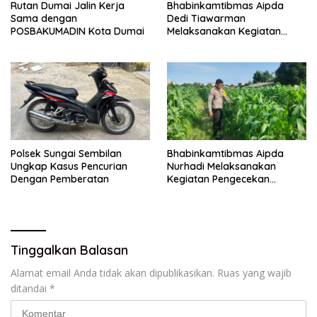
Rutan Dumai Jalin Kerja
Bhabinkamtibmas Aipda
Sama dengan
Dedi Tiawarman
POSBAKUMADIN Kota Dumai
Melaksanakan Kegiatan
Pengecekan Ketahanan
Pangan
Polsek Sungai Sembilan
Bhabinkamtibmas Aipda
Ungkap Kasus Pencurian
Nurhadi Melaksanakan
Dengan Pemberatan
Kegiatan Pengecekan
Ketahanan Pangan Dengan
Memantau Penanaman
Jagung Pipil
Tinggalkan Balasan
Alamat email Anda tidak akan dipublikasikan.
Ruas yang wajib
ditandai
*