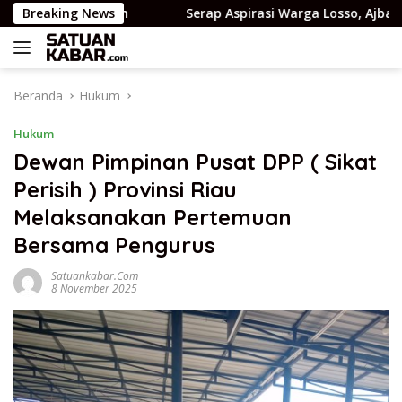
Langsung
798 gram
Breaking News
Serap Aspirasi Warga Losso, Ajbar Dorong Des
ke
konten
Beranda
Hukum
Hukum
Dewan Pimpinan Pusat DPP ( Sikat
Perisih ) Provinsi Riau
Melaksanakan Pertemuan
Bersama Pengurus
Satuankabar.com
8 November 2025