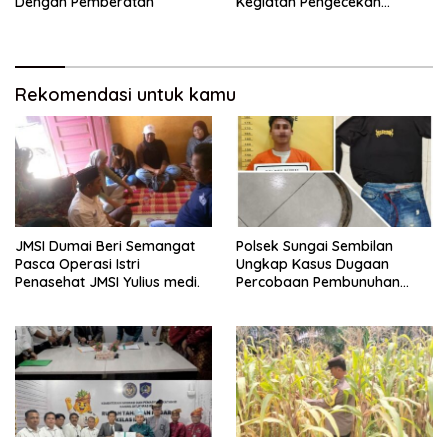
Dengan Pemberatan
Kegiatan Pengecekan
Ketahanan Pangan Dengan
Memantau Penanaman
Jagung Pipil
Rekomendasi untuk kamu
JMSI Dumai Beri Semangat
Polsek Sungai Sembilan
Pasca Operasi Istri
Ungkap Kasus Dugaan
Penasehat JMSI Yulius medi.
Percobaan Pembunuhan
Berencana, Seorang Pria
Berhasil Diamankan