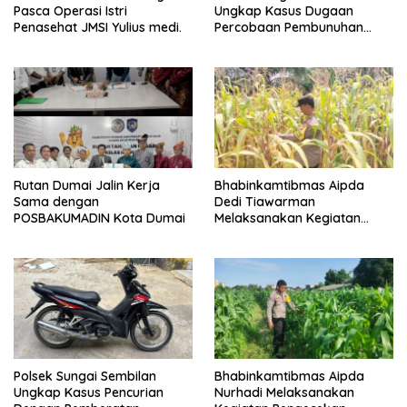
Pasca Operasi Istri
Ungkap Kasus Dugaan
Penasehat JMSI Yulius medi.
Percobaan Pembunuhan
Berencana, Seorang Pria
Berhasil Diamankan
Rutan Dumai Jalin Kerja
Bhabinkamtibmas Aipda
Sama dengan
Dedi Tiawarman
POSBAKUMADIN Kota Dumai
Melaksanakan Kegiatan
Pengecekan Ketahanan
Pangan
Polsek Sungai Sembilan
Bhabinkamtibmas Aipda
Ungkap Kasus Pencurian
Nurhadi Melaksanakan