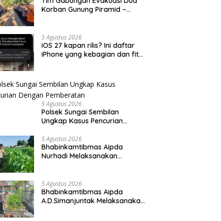
Tim Gabungan Evakuasi Dua
Korban Gunung Piramid –
BeritaNasional.ID
5 Agustus 2026
iOS 27 kapan rilis? Ini daftar
iPhone yang kebagian dan fitur
barunya
5 Agustus 2026
Polsek Sungai Sembilan
Ungkap Kasus Pencurian
Dengan Pemberatan
5 Agustus 2026
Bhabinkamtibmas Aipda
Nurhadi Melaksanakan
Kegiatan Pengecekan
Ketahanan Pangan Dengan
Memantau Penanaman Jagung
5 Agustus 2026
Pipil
Bhabinkamtibmas Aipda
A.D.Simanjuntak Melaksanakan
Kegiatan Pengecekan
Ketahanan Pangan