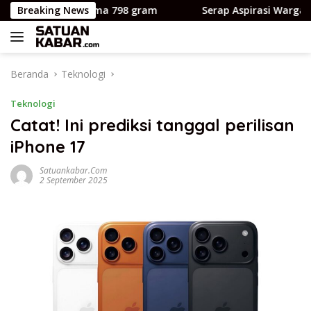
Langsung
m bobot cuma 798 gram
Breaking News
Serap Aspirasi Warga Losso, A
ke
konten
Beranda
Teknologi
Teknologi
Catat! Ini prediksi tanggal perilisan
iPhone 17
Satuankabar.com
2 September 2025