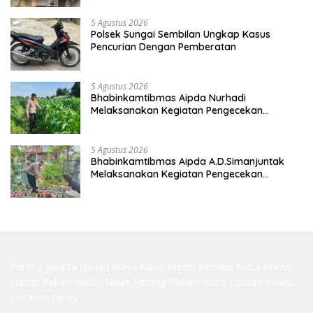
5 Agustus 2026
Polsek Sungai Sembilan Ungkap Kasus
Pencurian Dengan Pemberatan
5 Agustus 2026
Bhabinkamtibmas Aipda Nurhadi
Melaksanakan Kegiatan Pengecekan
Ketahanan Pangan Dengan Memantau
Penanaman Jagung Pipil
5 Agustus 2026
Bhabinkamtibmas Aipda A.D.Simanjuntak
Melaksanakan Kegiatan Pengecekan
Ketahanan Pangan
Petang Jakarta
Harian Maya
Kanal Media
Redaksi Nusa
Pekan
Harian
Pekan Waktu
News Petang
Malam Nusa
Liputan Waktu
Lintasan News