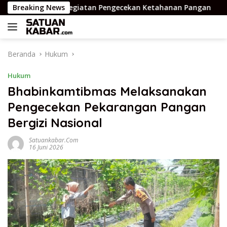
Langsung
ksanakan Kegiatan Pengecekan Ketahanan Pangan
Breaking News
Tim
ke
konten
Beranda
Hukum
Hukum
Bhabinkamtibmas Melaksanakan
Pengecekan Pekarangan Pangan
Bergizi Nasional
Satuankabar.com
16 Juni 2026