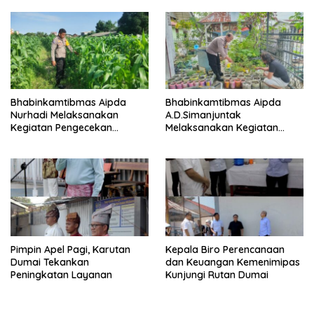
Pangan
Bhabinkamtibmas Aipda
Bhabinkamtibmas Aipda
Nurhadi Melaksanakan
A.D.Simanjuntak
Kegiatan Pengecekan
Melaksanakan Kegiatan
Ketahanan Pangan Dengan
Pengecekan Ketahanan
Memantau Penanaman
Pangan
Jagung Pipil
Pimpin Apel Pagi, Karutan
Kepala Biro Perencanaan
Dumai Tekankan
dan Keuangan Kemenimipas
Peningkatan Layanan
Kunjungi Rutan Dumai