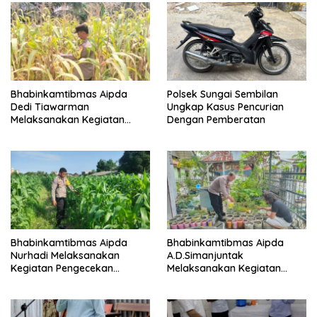
Bhabinkamtibmas Aipda
Polsek Sungai Sembilan
Dedi Tiawarman
Ungkap Kasus Pencurian
Melaksanakan Kegiatan
Dengan Pemberatan
Pengecekan Ketahanan
Pangan
Bhabinkamtibmas Aipda
Bhabinkamtibmas Aipda
Nurhadi Melaksanakan
A.D.Simanjuntak
Kegiatan Pengecekan
Melaksanakan Kegiatan
Ketahanan Pangan Dengan
Pengecekan Ketahanan
Memantau Penanaman
Pangan
Jagung Pipil