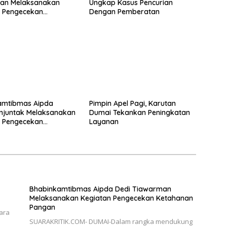
an Melaksanakan
Ungkap Kasus Pencurian
n Pengecekan
Dengan Pemberatan
an Pangan
amtibmas Aipda
Pimpin Apel Pagi, Karutan
njuntak Melaksanakan
Dumai Tekankan Peningkatan
n Pengecekan
Layanan
an Pangan
Bhabinkamtibmas Aipda Dedi Tiawarman
Melaksanakan Kegiatan Pengecekan Ketahanan
Pangan
ara
SUARAKRITIK.COM- DUMAI-Dalam rangka mendukung