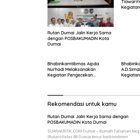
Tiawarm
Kegiata
Ketahan
Rutan Dumai Jalin Kerja Sama
dengan POSBAKUMADIN Kota
Dumai
Bhabinkamtibmas Aipda
Bhabink
Nurhadi Melaksanakan
A.D.Sima
Kegiatan Pengecekan
Kegiata
Ketahanan Pangan Dengan
Ketahan
Memantau Penanaman Jagung
Pipil
Rekomendasi untuk kamu
Rutan Dumai Jalin Kerja Sama dengan
POSBAKUMADIN Kota Dumai
SUARAKRITIK.COM-Dumai – Rumah Tahanan Neg
(Rutan) Kelas IIB Dumai terus berkomitmen