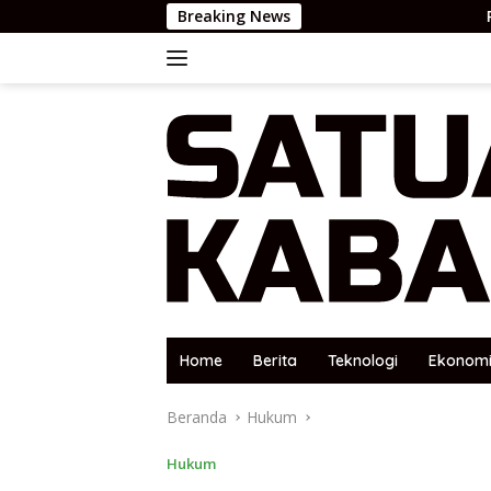
Langsung
Breaking News
Rekomendasi 12
ke
konten
Home
Berita
Teknologi
Ekonom
Beranda
Hukum
Hukum