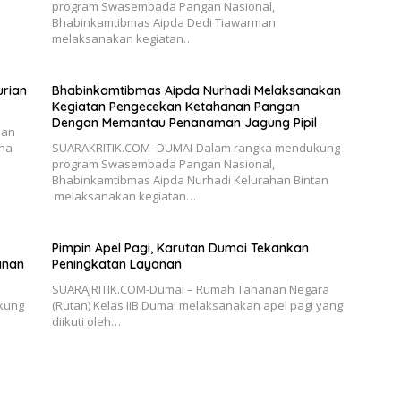
program Swasembada Pangan Nasional,
Bhabinkamtibmas Aipda Dedi Tiawarman
melaksanakan kegiatan…
urian
Bhabinkamtibmas Aipda Nurhadi Melaksanakan
Kegiatan Pengecekan Ketahanan Pangan
Dengan Memantau Penanaman Jagung Pipil
lan
ana
SUARAKRITIK.COM- DUMAI-Dalam rangka mendukung
program Swasembada Pangan Nasional,
Bhabinkamtibmas Aipda Nurhadi Kelurahan Bintan
melaksanakan kegiatan…
Pimpin Apel Pagi, Karutan Dumai Tekankan
anan
Peningkatan Layanan
SUARAJRITIK.COM-Dumai – Rumah Tahanan Negara
kung
(Rutan) Kelas IIB Dumai melaksanakan apel pagi yang
diikuti oleh…