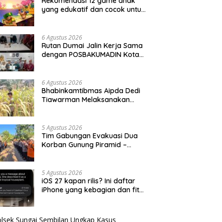
Rekomendasi 12 game anak
yang edukatif dan cocok untuk
semua usia
6 Agustus 2026
Rutan Dumai Jalin Kerja Sama
dengan POSBAKUMADIN Kota
Dumai
6 Agustus 2026
Bhabinkamtibmas Aipda Dedi
Tiawarman Melaksanakan
Kegiatan Pengecekan
Ketahanan Pangan
5 Agustus 2026
Tim Gabungan Evakuasi Dua
Korban Gunung Piramid –
BeritaNasional.ID
5 Agustus 2026
iOS 27 kapan rilis? Ini daftar
iPhone yang kebagian dan fitur
barunya