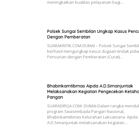
meningkatkan kualitas pelayanan bagi…
Polsek Sungai Sembilan Ungkap Kasus Penc
Dengan Pemberatan
SUARAKRITIK.COM-DUMAI – Polsek Sungai Sembi
berhasil mengungkap kasus dugaan tindak pid
Pencurian dengan Pemberatan (Curat)…
Bhabinkamtibmas Aipda A.D.Simanjuntak
Melaksanakan Kegiatan Pengecekan Ketah
Pangan
SUARADIRGA.COM- DUMAI-Dalam rangka mendu
program Swasembada Pangan Nasional,
Bhabinkamtibmas Kelurahan Laksamana Aipda
A.D.Simanjuntak melaksanakan kegiatan…