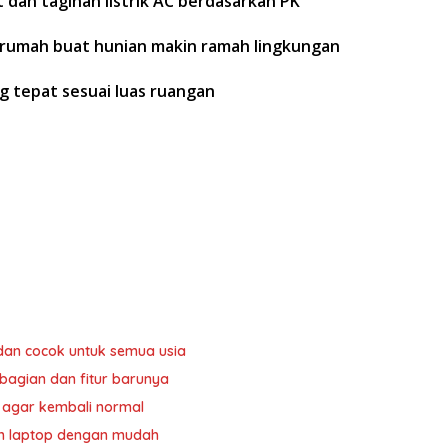
 dan tagihan listrik AC berdasarkan PK
di rumah buat hunian makin ramah lingkungan
g tepat sesuai luas ruangan
dan cocok untuk semua usia
kebagian dan fitur barunya
r agar kembali normal
an laptop dengan mudah