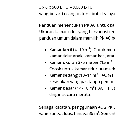
3 x 6 x 500 BTU = 9.000 BTU,
yang berarti ruangan tersebut idealn
Panduan menentukan PK AC untuk ka
Ukuran kamar tidur yang bervariasi t
panduan umum dalam memilih PK AC be
Kamar kecil (4–10 m²):
Cocok meng
kamar tidur anak, kamar kos, at
Kamar ukuran 3×5 meter (15 m²)
Cocok untuk kamar tidur utama d
Kamar sedang (10–14 m²):
AC ¾ P
kesejukan yang pas tanpa pembor
Kamar besar (14–18 m²):
AC 1 PK
dingin secara merata.
Sebagai catatan, penggunaan AC 2 P
yang sangat luas, hingga 36 m². Semen