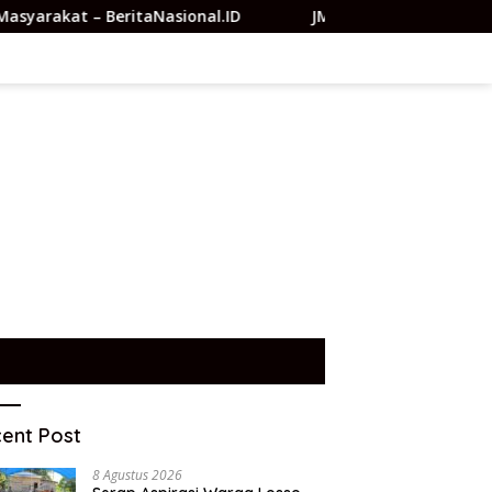
taNasional.ID
JMSI Dumai Beri Semangat Pasca Operasi I
ent Post
8 Agustus 2026