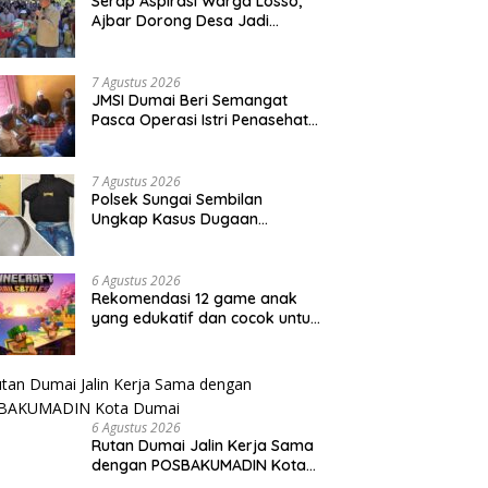
Serap Aspirasi Warga Losso,
Ajbar Dorong Desa Jadi
Kekuatan Ekonomi Masyarakat
– BeritaNasional.ID
7 Agustus 2026
JMSI Dumai Beri Semangat
Pasca Operasi Istri Penasehat
JMSI Yulius medi.
7 Agustus 2026
Polsek Sungai Sembilan
Ungkap Kasus Dugaan
Percobaan Pembunuhan
Berencana, Seorang Pria
Berhasil Diamankan
6 Agustus 2026
Rekomendasi 12 game anak
yang edukatif dan cocok untuk
semua usia
6 Agustus 2026
Rutan Dumai Jalin Kerja Sama
dengan POSBAKUMADIN Kota
Dumai