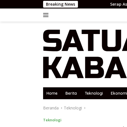
Langsung
Breaking News
Serap Aspirasi Warga Loss
ke
konten
Home
Berita
Teknologi
Ekonom
Beranda
Teknologi
Teknologi