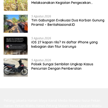
Melaksanakan Kegiatan Pengecekan
Ketahanan Pangan
5 Agustus 2026
Tim Gabungan Evakuasi Dua Korban Gunung
Piramid – BeritaNasional.ID
5 Agustus 2026
iOS 27 kapan rilis? Ini daftar iPhone yang
kebagian dan fitur barunya
5 Agustus 2026
Polsek Sungai Sembilan Ungkap Kasus
Pencurian Dengan Pemberatan
Petang Jakarta
Harian Maya
Kanal Media
Redaksi Nusa
Pekan
Harian
Pekan Waktu
News Petang
Malam Nusa
Liputan Waktu