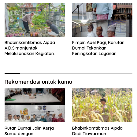
Memantau Penanaman
Jagung Pipil
Bhabinkamtibmas Aipda
Pimpin Apel Pagi, Karutan
A.D.Simanjuntak
Dumai Tekankan
Melaksanakan Kegiatan
Peningkatan Layanan
Pengecekan Ketahanan
Pangan
Rekomendasi untuk kamu
Rutan Dumai Jalin Kerja
Bhabinkamtibmas Aipda
Sama dengan
Dedi Tiawarman