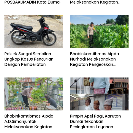
POSBAKUMADIN Kota Dumai
Melaksanakan Kegiatan
Pengecekan Ketahanan
Pangan
Polsek Sungai Sembilan
Bhabinkamtibmas Aipda
Ungkap Kasus Pencurian
Nurhadi Melaksanakan
Dengan Pemberatan
Kegiatan Pengecekan
Ketahanan Pangan Dengan
Memantau Penanaman
Jagung Pipil
Bhabinkamtibmas Aipda
Pimpin Apel Pagi, Karutan
A.D.Simanjuntak
Dumai Tekankan
Melaksanakan Kegiatan
Peningkatan Layanan
Pengecekan Ketahanan