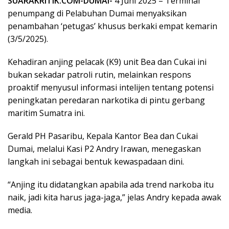
SUARAKRITIK.COM-DUMAI-
4 Juni 2025 – Terminal
penumpang di Pelabuhan Dumai menyaksikan
penambahan ‘petugas’ khusus berkaki empat kemarin
(3/5/2025).
Kehadiran anjing pelacak (K9) unit Bea dan Cukai ini
bukan sekadar patroli rutin, melainkan respons
proaktif menyusul informasi intelijen tentang potensi
peningkatan peredaran narkotika di pintu gerbang
maritim Sumatra ini.
Gerald PH Pasaribu, Kepala Kantor Bea dan Cukai
Dumai, melalui Kasi P2 Andry Irawan, menegaskan
langkah ini sebagai bentuk kewaspadaan dini.
“Anjing itu didatangkan apabila ada trend narkoba itu
naik, jadi kita harus jaga-jaga,” jelas Andry kepada awak
media.