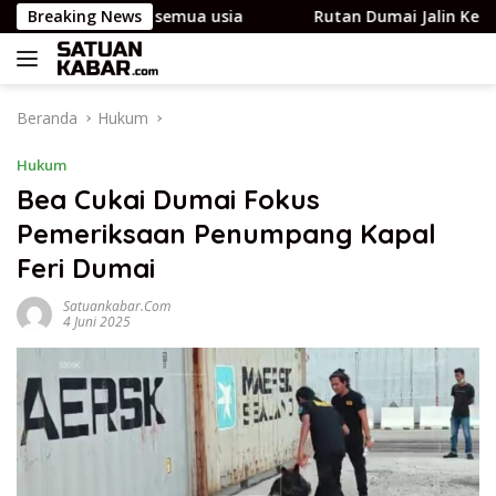
Langsung
cok untuk semua usia
Breaking News
Rutan Dumai Jalin Kerja Sama
ke
konten
Beranda
Hukum
Hukum
Bea Cukai Dumai Fokus
Pemeriksaan Penumpang Kapal
Feri Dumai
Satuankabar.com
4 Juni 2025