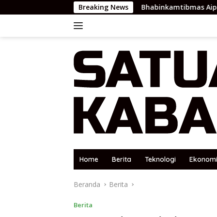
Langsung
Bhabinkamtibmas Aipda Dedi Tiawarman
Breaking News
ke
konten
Home
Berita
Teknologi
Ekonom
Beranda
Berita
Berita