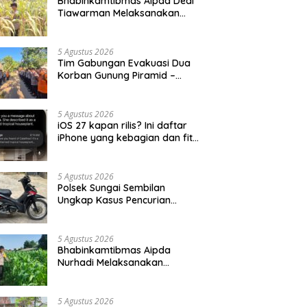
Bhabinkamtibmas Aipda Dedi
Tiawarman Melaksanakan
Kegiatan Pengecekan
Ketahanan Pangan
5 Agustus 2026
Tim Gabungan Evakuasi Dua
Korban Gunung Piramid –
BeritaNasional.ID
5 Agustus 2026
iOS 27 kapan rilis? Ini daftar
iPhone yang kebagian dan fitur
barunya
5 Agustus 2026
Polsek Sungai Sembilan
Ungkap Kasus Pencurian
Dengan Pemberatan
5 Agustus 2026
Bhabinkamtibmas Aipda
Nurhadi Melaksanakan
Kegiatan Pengecekan
Ketahanan Pangan Dengan
Memantau Penanaman Jagung
5 Agustus 2026