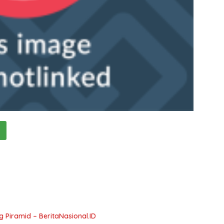
Piramid – BeritaNasional.ID