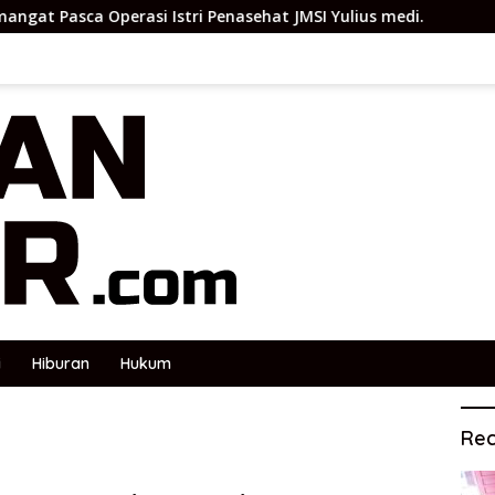
rasi Istri Penasehat JMSI Yulius medi.
Polsek Sungai 
i
Hiburan
Hukum
Rec