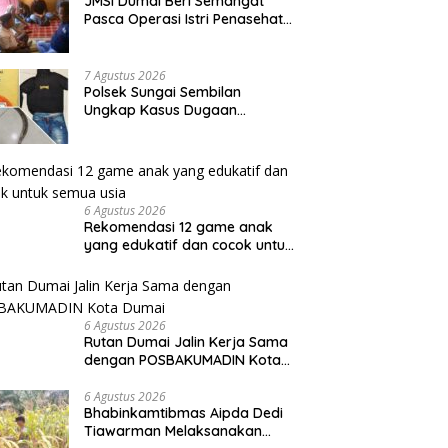
JMSI Dumai Beri Semangat
Pasca Operasi Istri Penasehat
JMSI Yulius medi.
7 Agustus 2026
Polsek Sungai Sembilan
Ungkap Kasus Dugaan
Percobaan Pembunuhan
Berencana, Seorang Pria
Berhasil Diamankan
6 Agustus 2026
Rekomendasi 12 game anak
yang edukatif dan cocok untuk
semua usia
6 Agustus 2026
Rutan Dumai Jalin Kerja Sama
dengan POSBAKUMADIN Kota
Dumai
6 Agustus 2026
Bhabinkamtibmas Aipda Dedi
Tiawarman Melaksanakan