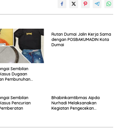
Rutan Dumai Jalin Kerja Sama
dengan POSBAKUMADIN Kota
Dumai
ungai Sembilan
Kasus Dugaan
an Pembunuhan
a, Seorang Pria
 Diamankan
ungai Sembilan
Bhabinkamtibmas Aipda
asus Pencurian
Nurhadi Melaksanakan
Pemberatan
Kegiatan Pengecekan
Ketahanan Pangan Dengan
Memantau Penanaman Jagung
Pipil