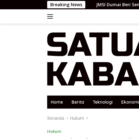
Langsung
Breaking News
JMSI Dumai Beri Semangat Pasca Ope
ke
konten
Home
Berita
Teknologi
Ekonom
Beranda
Hukum
Hukum