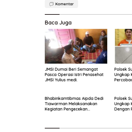
Komentar
Baca Juga
JMSI Dumai Beri Semangat
Polsek S
Pasca Operasi Istri Penasehat
Ungkap 
JMSI Yulius medi.
Percoba
Berencan
Berhasil
Bhabinkamtibmas Aipda Dedi
Polsek S
Tiawarman Melaksanakan
Ungkap K
Kegiatan Pengecekan
Dengan 
Ketahanan Pangan