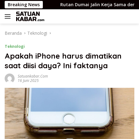
Langsung
mua usia
Breaking News
Rutan Dumai Jalin Kerja Sama dengan POSB
ke
konten
Beranda
Teknologi
Teknologi
Apakah iPhone harus dimatikan
saat diisi daya? Ini faktanya
Satuankabar.com
16 Juni 2025