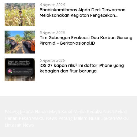
6 Agustus 2026
Bhabinkamtibmas Aipda Dedi Tiawarman
Melaksanakan Kegiatan Pengecekan
Ketahanan Pangan
5 Agustus 2026
Tim Gabungan Evakuasi Dua Korban Gunung
Piramid – BeritaNasional.ID
5 Agustus 2026
iOS 27 kapan rilis? Ini daftar iPhone yang
kebagian dan fitur barunya
Petang Jakarta
Harian Maya
Kanal Media
Redaksi Nusa
Pekan
Harian
Pekan Waktu
News Petang
Malam Nusa
Liputan Waktu
Lintasan News