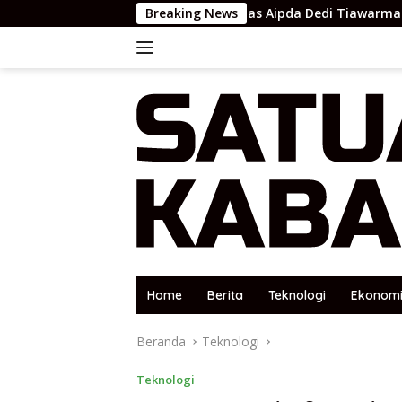
Langsung
Bhabinkamtibmas Aipda Dedi Tiawarman Melaksanakan K
Breaking News
ke
konten
Home
Berita
Teknologi
Ekonom
Beranda
Teknologi
Teknologi