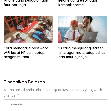
iPhone yang kebagian dan
iPhone yang error agar
fitur barunya
kembali normal
Cara mengganti password
10 cara mengurangi screen
WiFi lewat HP dan laptop
time agar mata tetap sehat
dengan mudah
dan tidur nyenyak
Tinggalkan Balasan
Alamat email Anda tidak akan dipublikasikan.
Ruas yang wajib
ditandai
*