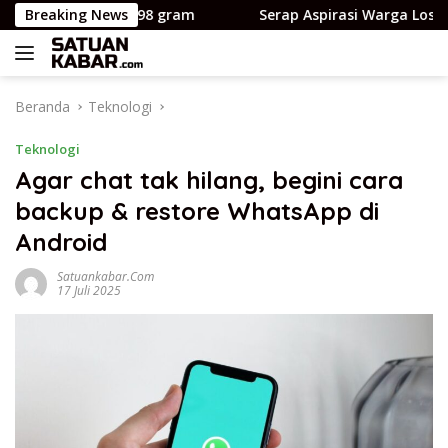
Langsung
ot cuma 798 gram
Breaking News
Serap Aspirasi Warga Losso, Ajbar D
ke
konten
Beranda
Teknologi
Teknologi
Agar chat tak hilang, begini cara
backup & restore WhatsApp di
Android
Satuankabar.com
17 Juli 2025