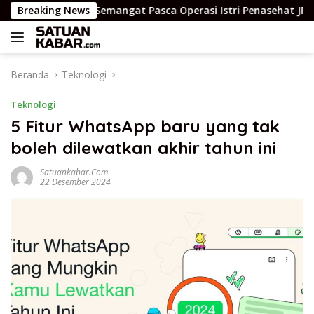
Langsung
umai Beri Semangat Pasca Operasi Istri Penasehat JMSI Yulius m
Breaking News
ke
konten
Beranda
Teknologi
Teknologi
5 Fitur WhatsApp baru yang tak
boleh dilewatkan akhir tahun ini
Satuankabar.com
22 Desember 2024