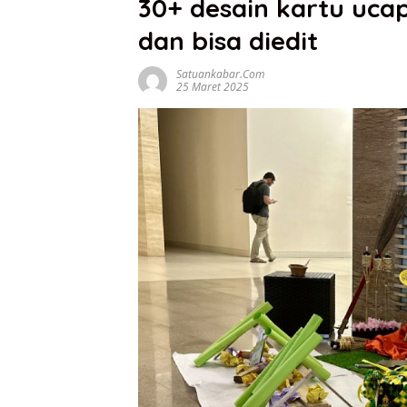
30+ desain kartu ucapa
dan bisa diedit
Satuankabar.com
25 Maret 2025