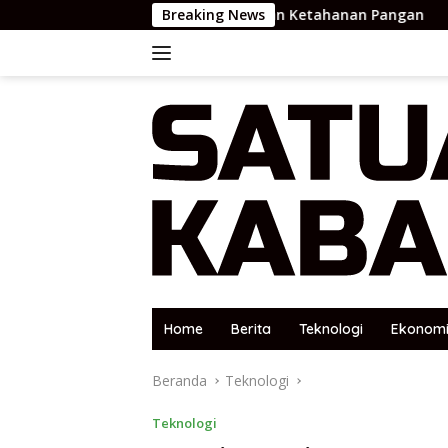
Langsung
 Kegiatan Pengecekan Ketahanan Pangan
Breaking News
ke
konten
Home
Berita
Teknologi
Ekonom
Beranda
Teknologi
Teknologi