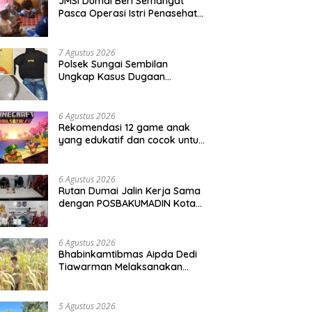
JMSI Dumai Beri Semangat
Pasca Operasi Istri Penasehat
JMSI Yulius medi.
7 Agustus 2026
Polsek Sungai Sembilan
Ungkap Kasus Dugaan
Percobaan Pembunuhan
Berencana, Seorang Pria
Berhasil Diamankan
6 Agustus 2026
Rekomendasi 12 game anak
yang edukatif dan cocok untuk
semua usia
6 Agustus 2026
Rutan Dumai Jalin Kerja Sama
dengan POSBAKUMADIN Kota
Dumai
6 Agustus 2026
Bhabinkamtibmas Aipda Dedi
Tiawarman Melaksanakan
Kegiatan Pengecekan
Ketahanan Pangan
5 Agustus 2026